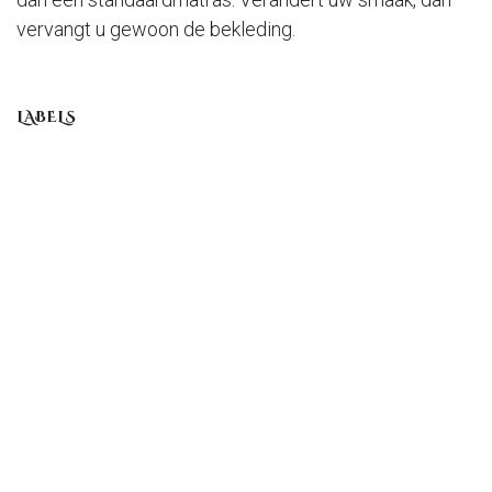
vervangt u gewoon de bekleding.
LABELS
Boutiques
Asstraat 2, 2400 Mol, Belgium