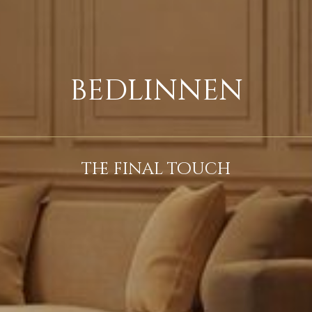
bedlinnen
the final touch