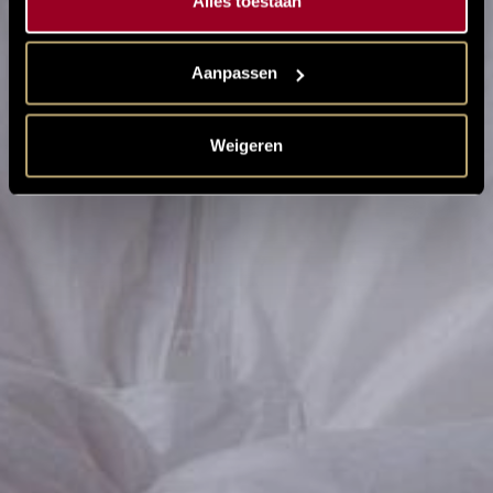
Alles toestaan
Aanpassen
Knusse
SlaapCocon
Weigeren