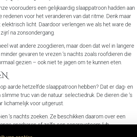
onze voorouders een gelijkaardig slaappatroon hadden aan
nde redenen voor het veranderen van dat ritme. Denk maar
t elektrisch licht. Daardoor verlengen we als het ware de
zijn’ na zonsondergang.
eel wat andere zoogdieren, maar doen dat wel in langere
minder gevaren te vrezen ’s nachts zoals roofdieren die
ormaal gezien – ook niet te jagen om te kunnen eten.
EN
ties
Bibliotheek
Contact
n op aarde hetzelfde slaappatroon hebben? Dat er dag- en
ekens
De Kamer
contact@fja-
oeyen.be
n slimme truc van de natuur: selectiedruk. De dieren die ’s
nen
De Nacht
+32 14 31 13 9
ar lichamelijk voor uitgerust.
ij
De Zorg
kussens
Het Avondritueel
ien ’s nachts zoeken. Ze beschikken daarom over een
n
Verhalen
lange snorharen of zelfs een sonarsysteem (vb.
Wat we kiezen
eel wat insecteneters nachtdieren. Hun voedsel bestaat uit