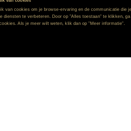
ik van cookies
at zijn nu net die diertjes die houden van het duister, een
k van cookies om je browse-ervaring en de communicatie die je
nd. Komt dat goed van pas …
 diensten te verbeteren. Door op "Alles toestaan" te klikken, ga
cookies. Als je meer wilt weten, klik dan op "Meer informatie".
andleiding
en woelen en draaien?
erijen volledig oplaadt?