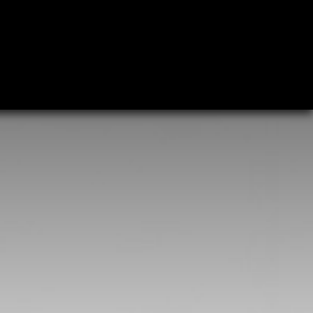
Plan uw bezoek
T
| OVER FJA-OEYEN