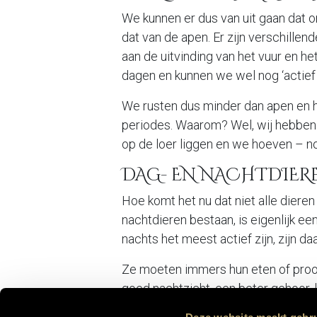
We kunnen er dus van uit gaan dat 
dat van de apen. Er zijn verschille
aan de uitvinding van het vuur en he
dagen en kunnen we wel nog ‘actief 
We rusten dus minder dan apen en h
periodes. Waarom? Wel, wij hebben 
op de loer liggen en we hoeven – n
DAG- EN NACHTDIER
Het huis
Crea
Hoe komt het nu dat niet alle diere
Het Familieverhaal
Donsd
nachtdieren bestaan, is eigenlijk ee
De Filosofie
Bedlin
nachts het meest actief zijn, zijn da
Savoir-Faire
Wasser
De Stille Kempen
Hoofd
Ze moeten immers hun eten of proo
Bedde
goed nachtzicht, een beter gehoor, 
vleermuizen). Niet voor niets zijn h