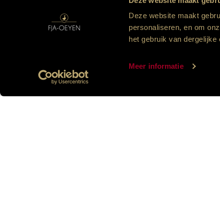
Deze website maakt gebru
kevertjes, wormen, spinnen, enz. en d
Deze website maakt gebrui
lagere temperatuur en vochtige gro
personaliseren, en om onze
het gebruik van dergelijke 
Meer informatie
Copyright © Fja-Oeyen
Nederlands (BE)
Jouw
Slaaph
Heb je genoeg van die eindeloze nacht
Verlang je naar een nachtrust die je batt
Download het e-book!