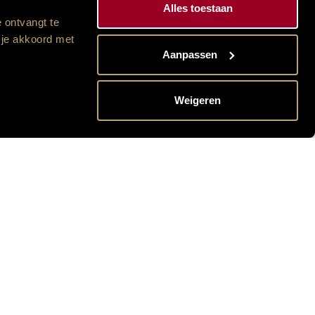
Alles toestaan
 ontvangt te
 je akkoord met
Aanpassen
Weigeren