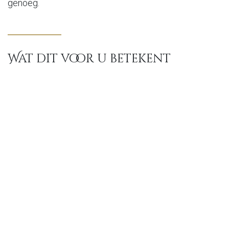
genoeg.
Wat dit voor u betekent
Een goede maat maakt de nacht eenvoudiger. U hoeft
niet te trekken, niet te zoeken en niet wakker te
worden door een koude opening. Het donsdeken volgt
het bed en uw beweging, terwijl het genoeg lucht
behoudt om zijn werk te doen.