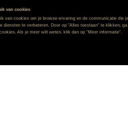
en de bedekking zonder het geheel zwaarder te maken. Ze
Wat we kiezen
keren tocht en houden warmte op de juiste plaats.
ik van cookies
k van cookies om je browse-ervaring en de communicatie die je
 diensten te verbeteren. Door op "Alles toestaan" te klikken, ga
cookies. Als je meer wilt weten, klik dan op "Meer informatie".
omdat u er niet meer aan denkt. Het donsdeken blijft waar
fort
e van de maat. Ze voorkomt kleine correcties tijdens de
 Precies daarin zit rust.