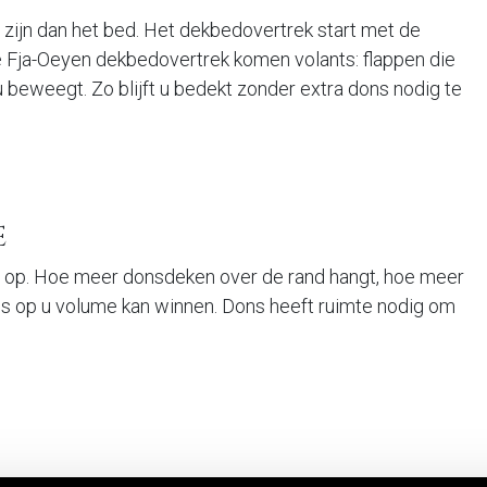
 zijn dan het bed. Het dekbedovertrek start met de
 Fja-Oeyen dekbedovertrek komen volants: flappen die
beweegt. Zo blijft u bedekt zonder extra dons nodig te
e
es op. Hoe meer donsdeken over de rand hangt, hoe meer
ties
Bibliotheek
Contact
ns op u volume kan winnen. Dons heeft ruimte nodig om
ekens
De Kamer
contact@fja-
oeyen.be
nen
De Nacht
+32 14 31 13 9
ij
De Zorg
kussens
Het Avondritueel
n
Verhalen