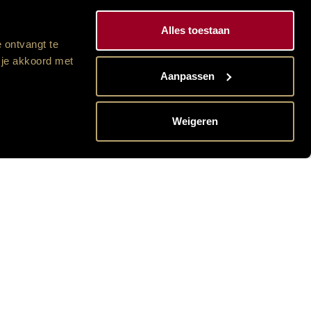
Alles toestaan
 ontvangt te
 je akkoord met
Aanpassen
Weigeren