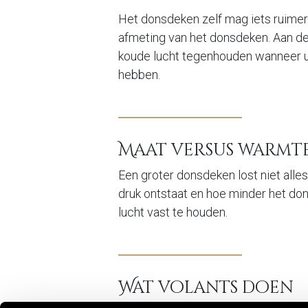
Het donsdeken zelf mag iets ruimer
afmeting van het donsdeken. Aan de
koude lucht tegenhouden wanneer u 
hebben.
Maat versus warmt
Een groter donsdeken lost niet all
Het huis
Crea
druk ontstaat en hoe minder het do
lucht vast te houden.
Het Familieverhaal
Donsd
De Filosofie
Bedlin
Savoir-Faire
Wasser
De Stille Kempen
Hoofd
Wat volants doen
Bedde