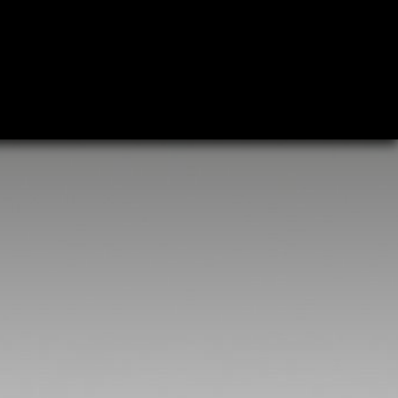
Plan uw bezoek
T
| OVER FJA-OEYEN