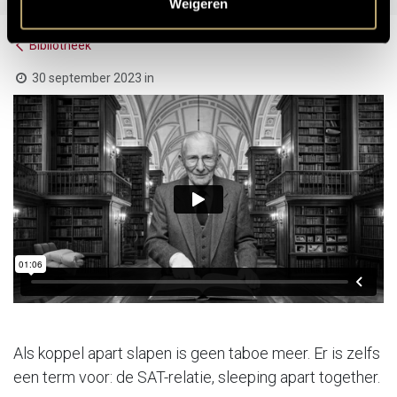
Weigeren
Bibliotheek
30 september 2023
in
Als koppel apart slapen is geen taboe meer. Er is zelfs
een term voor: de SAT-relatie, sleeping apart together.