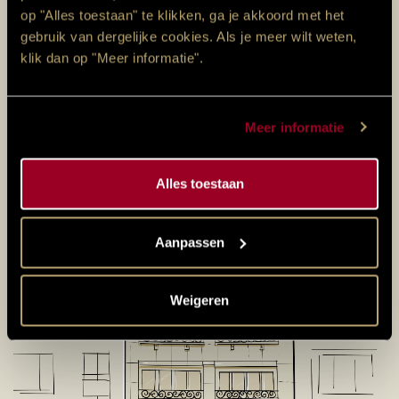
op "Alles toestaan" te klikken, ga je akkoord met het
Vous nous trouverez au 5, rue de l’Orgue, 2000 Anvers.
gebruik van dergelijke cookies. Als je meer wilt weten,
Parking : Arenberg, Oudevaartplaats 2/4
klik dan op "Meer informatie".
+32 14 31 13 92 | info@fja-oeyen.be
Meer informatie
PLANIFIEZ VOTRE VISITE
Alles toestaan
CONTACTEZ NOUS
Aanpassen
Weigeren