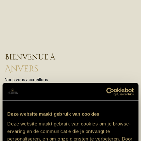
Bienvenue à
Anvers
Nous vous accueillons
du lundi au vendredi de 11h à 18h​
.
Le samedi de 11h à 17h​
Dimanches et jours fériés |
Fermé
24/12, 25/12 et 26/12 : FERMÉ
Deze website maakt gebruik van cookies
31/12, 01/01 et 02/01 : FERMÉ​
Deze website maakt gebruik van cookies om je browse-
ervaring en de communicatie die je ontvangt te
Mois de juillet :
Fermé
personaliseren, en om onze diensten te verbeteren. Door